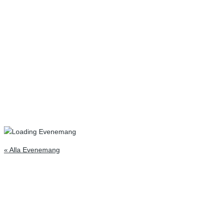
« Alla Evenemang
Inbetalning av
medlemsavgift