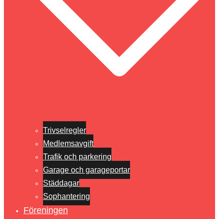
Trivselregler
Medlemsavgift
Trafik och parkering
Garage och garageportar
Städdagar
Sophantering
Föreningen