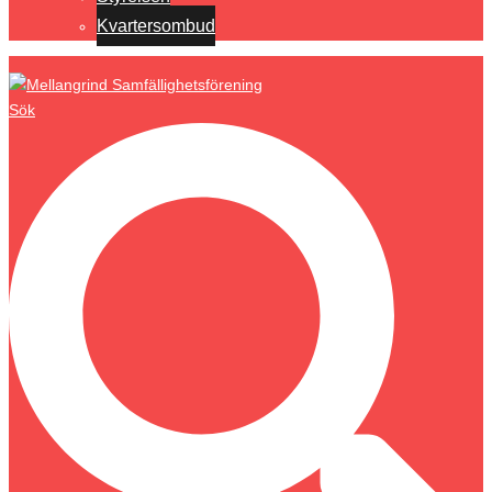
Kvartersombud
Sök